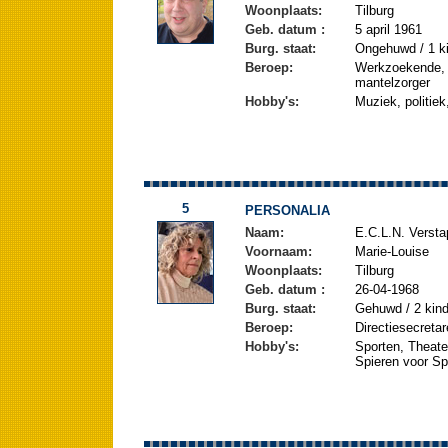
Woonplaats:
Tilburg
Geb. datum :
5 april 1961
Burg. staat:
Ongehuwd / 1 ki
Beroep:
Werkzoekende, v
mantelzorger
Hobby's:
Muziek, politiek
5
PERSONALIA
Naam:
E.C.L.N. Verst
Voornaam:
Marie-Louise
Woonplaats:
Tilburg
Geb. datum :
26-04-1968
Burg. staat:
Gehuwd / 2 kin
Beroep:
Directiesecreta
Hobby's:
Sporten, Theater,
Spieren voor Sp