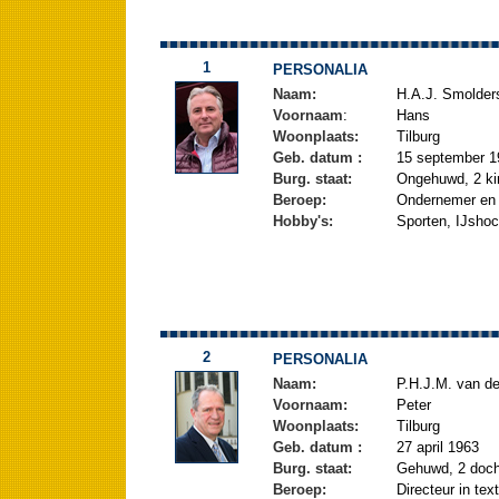
1
PERSONALIA
Naam:
H.A.J. Smolder
Voornaam
:
Hans
Woonplaats:
Tilburg
Geb. datum :
15 september 1
Burg. staat:
Ongehuwd, 2 ki
Beroep:
Ondernemer en 
Hobby's:
Sporten, IJsho
2
PERSONALIA
Naam:
P.H.J.M. van d
Voornaam:
Peter
Woonplaats:
Tilburg
Geb. datum :
27 april 1963
Burg. staat:
Gehuwd, 2 doch
Beroep:
Directeur in text