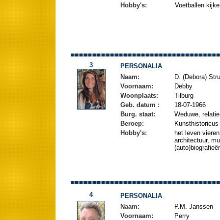
Hobby's:
Voetballen kijke
3
PERSONALIA
Naam:
D. (Debora) Stru
Voornaam:
Debby
Woonplaats:
Tilburg
Geb. datum :
18-07-1966
Burg. staat:
Weduwe, relatie
Beroep:
Kunsthistoricus 
Hobby's:
het leven vieren
architectuur, mu
(auto)biografieë
4
PERSONALIA
Naam:
P.M. Janssen
Voornaam:
Perry