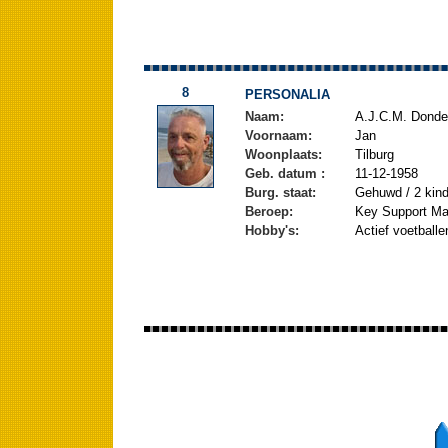
8
PERSONALIA
Naam:
A.J.C.M. Donde
Voornaam:
Jan
Woonplaats:
Tilburg
Geb. datum :
11-12-1958
Burg. staat:
Gehuwd / 2 kin
Beroep:
Key Support Ma
Hobby's:
Actief voetballe