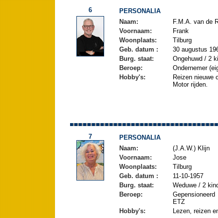
6
PERSONALIA
Naam:
F.M.A. van de R
Voornaam:
Frank
Woonplaats:
Tilburg
Geb. datum :
30 augustus 19
Burg. staat:
Ongehuwd / 2 k
Beroep:
Ondernemer (eig
Hobby's:
Reizen nieuwe c
Motor rijden.
7
PERSONALIA
Naam:
(J.A.W.) Klijn
Voornaam:
Jose
Woonplaats:
Tilburg
Geb. datum :
11-10-1957
Burg. staat:
Weduwe / 2 kin
Beroep:
Gepensioneerd o
ETZ
Hobby's:
Lezen, reizen 