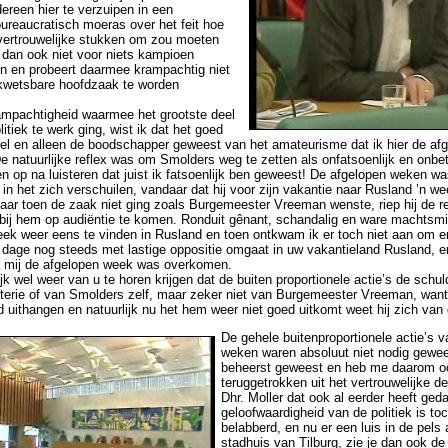
ereen hier te verzuipen in een
ureaucratisch moeras over het feit hoe
ertrouwelijke stukken om zou moeten
s dan ook niet voor niets kampioen
en en probeert daarmee krampachtig niet
n kwetsbare hoofdzaak te worden
mpachtigheid waarmee het grootste deel
itiek te werk ging, wist ik dat het goed
nkel en alleen de boodschapper geweest van het amateurisme dat ik hier de a
e natuurlijke reflex was om Smolders weg te zetten als onfatsoenlijk en onbe
en op na luisteren dat juist ik fatsoenlijk ben geweest! De afgelopen weken 
 het zich verschuilen, vandaar dat hij voor zijn vakantie naar Rusland ’n w
ar toen de zaak niet ging zoals Burgemeester Vreeman wenste, riep hij de r
bij hem op audiëntie te komen. Ronduit gênant, schandalig en ware machtsm
k weer eens te vinden in Rusland en toen ontkwam ik er toch niet aan om er e
dage nog steeds met lastige oppositie omgaat in uw vakantieland Rusland, e
t mij de afgelopen week was overkomen.
k wel weer van u te horen krijgen dat de buiten proportionele actie’s de schuld
terie of van Smolders zelf, maar zeker niet van Burgemeester Vreeman, want 
uithangen en natuurlijk nu het hem weer niet goed uitkomt weet hij zich van
De gehele buitenproportionele actie’s 
weken waren absoluut niet nodig gewee
beheerst geweest en heb me daarom 
teruggetrokken uit het vertrouwelijke d
Dhr. Moller dat ook al eerder heeft ged
geloofwaardigheid van de politiek is toc
belabberd, en nu er een luis in de pels 
stadhuis van Tilburg, zie je dan ook d