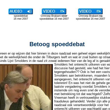
spoeddebat
Omroep Brabant
voor
Omroep Brabant
na
16 mei 2007
spoeddebat 16 mei 2007
spoeddebat 16 mei 2007
Betoog spoeddebat
dereen er op wijzen dat hier binnen in deze raadzaal een geheel eigen wekelijkh
t de werkelijkheid die onder de Tilburgers leeft en wat er zoal buiten op straa
inds Lijst Smolders in de raad zit zowat iedereen hier van de leg af is geraakt!
Smolders het onterecht uitkeren van wa
discussie had gesteld, wie had het hier
tegengehouden?? Ook is het een vastst
Smolders aan betrokkenen, maanden l
aangegeven, het onterecht uitkeren van
tolereren! En was het niet de gehele g
laatste vergadering voordat Smolders 
instemde om nog even snel de verorde
met betrekking tot dat wachtgeld? Zel
Vreeman heeft in vertrouwelijke stukke
frauduleus gehandeld. Verder zijn alle p
raadzaal ook verantwoordelijk voor het 
onterecht uitkeren van wachtgeld aan 