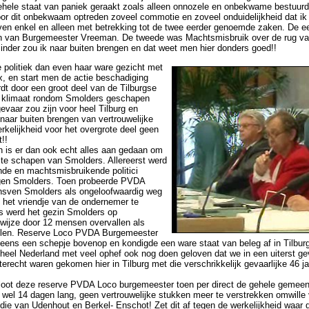
lgehele staat van paniek geraakt zoals alleen onnozele en onbekwame bestuur
oor dit onbekwaam optreden zoveel commotie en zoveel onduidelijkheid dat ik
en enkel en alleen met betrekking tot de twee eerder genoemde zaken. De e
en van Burgemeester Vreeman. De tweede was Machtsmisbruik over de rug va
inder zou ik naar buiten brengen en dat weet men hier donders goed!!
 politiek dan even haar ware gezicht met
x, en start men de actie beschadiging
dt door een groot deel van de Tilburgse
n klimaat rondom Smolders geschapen
gevaar zou zijn voor heel Tilburg en
naar buiten brengen van vertrouwelijke
erkelijkheid voor het overgrote deel geen
!!
 is er dan ook echt alles aan gedaan om
 te schapen van Smolders. Allereerst werd
nde en machtsmisbruikende politici
egen Smolders. Toen probeerde PVDA
iensven Smolders als ongeloofwaardig weg
 het vriendje van de ondernemer te
s werd het gezin Smolders op
 wijze door 12 mensen overvallen als
nelen. Reserve Loco PVDA Burgemeester
eens een schepje bovenop en kondigde een ware staat van beleg af in Tilbur
 heel Nederland met veel ophef ook nog doen geloven dat we in een uiterst gev
 terecht waren gekomen hier in Tilburg met die verschrikkelijk gevaarlijke 46 ja
sloot deze reserve PVDA Loco burgemeester toen per direct de gehele gemeen
, wel 14 dagen lang, geen vertrouwelijke stukken meer te verstrekken omwille 
l. die van Udenhout en Berkel- Enschot! Zet dit af tegen de werkelijkheid waar 