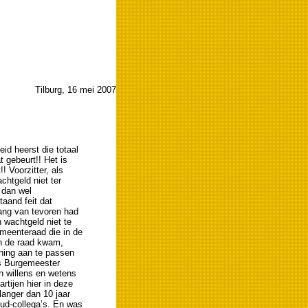
Tilburg, 16 mei 2007
eid heerst die totaal
t gebeurt!! Het is
! Voorzitter, als
chtgeld niet ter
 dan wel
aand feit dat
ang van tevoren had
 wachtgeld niet te
emeenteraad die in de
in de raad kwam,
ning aan te passen
fs Burgemeester
n willens en wetens
artijen hier in deze
langer dan 10 jaar
oud-collega’s. En was