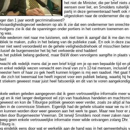
het niet de Minister, die per brief niets 
wensen over liet, en Smolders ruiterlijk
partij in deze gemeenteraad heeft ook 
uitgestoken naar de ondernemer die op
nger dan 1 jaar wordt gecriminaliseerd?
chtvaardigheidsgevoel wederom op als ik zie dat een ondernemer ten onrechte o
volgens zie ik dat de spanningen onder portiers in het centrum toenemen en d
ing was.
de wederom niet naar me luisteren, ook niet toen ik aangaf dat ik me dan mo
bliek te maken, zulks in het belang van de publieke zaak. En ook in deze zaak
er niet werd veroordeeld en de gehele veiligheidsdriehoek of misschien bete
lusief de burgemeester het bij het verkeerde eind hadden!
s het publiek belang gediend, maar B&W doen vervolgens aangifte in plaats 
ten!
wacht elk redelijk mens dat je een brief krijgt om je op een bepaalde tijd en p
 enkel redelijk wezen verwacht een inval van zo’n 12-tal mensen, inclusief de 
eester hem of haar zo gek heeft kunnen krijgen is mij een raadsel. Het gaat h
die zich tot tweemaal toe heeft ingezet voor een publiek belang, waarbij hij he
t stiekem geweest maar juist heel fatsoenlijk en dit van te voren aangekondi
nkele weken geleden aangegeven dat ik geen vertrouwelijke informatie meer 
ugt en ik niet langer deelgenoot wil zijn van frauduleus handelen en machtsm
 geweest en kon de Tilburgse politiek gewoon weer verder, zoals ze altijd al 
den in de commissie Stiekem. Eigenlijk had de gehele situatie waar we nu in 
n kunnen worden door weer gewoon aan het werk te gaan. Maar nee hoor er 
rden door Burgemeester Vreeman. Dit terwijl Smolders nooit meer zaken naar
gweg geen enkele vertrouwelijke informatie meer wilde ontvangen zolang Dhr
ilburg is.
eg eindelijk eens door wat er werkelijk aan de hand was in het gemeentehuis