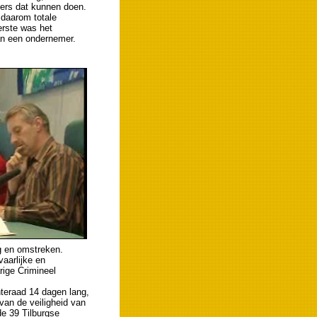
ders dat kunnen doen.
 daarom totale
erste was het
n een ondernemer.
g en omstreken.
aarlijke en
rige Crimineel
teraad 14 dagen lang,
van de veiligheid van
de 39 Tilburgse