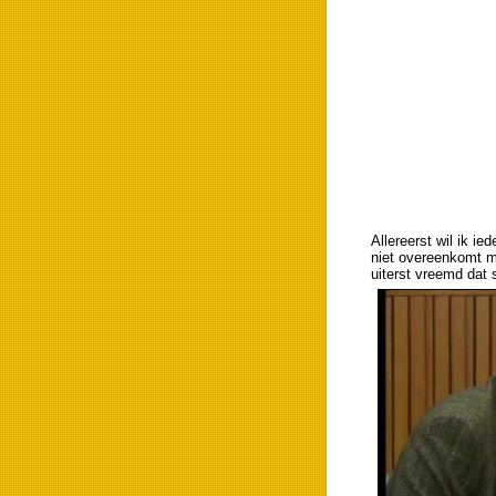
Allereerst wil ik ie
niet overeenkomt me
uiterst vreemd dat s