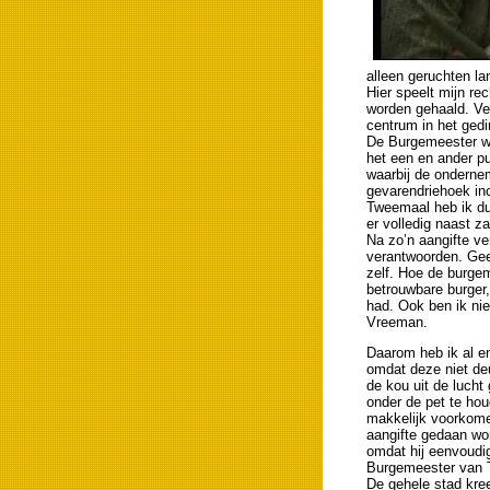
alleen geruchten la
Hier speelt mijn re
worden gehaald. Ver
centrum in het ged
De Burgemeester wil
het een en ander pu
waarbij de ondernem
gevarendriehoek inc
Tweemaal heb ik du
er volledig naast za
Na zo’n aangifte ver
verantwoorden. Geen
zelf. Hoe de burgem
betrouwbare burger, 
had. Ook ben ik nie
Vreeman.
Daarom heb ik al e
omdat deze niet de
de kou uit de lucht
onder de pet te hou
makkelijk voorkome
aangifte gedaan wo
omdat hij eenvoudi
Burgemeester van T
De gehele stad kre