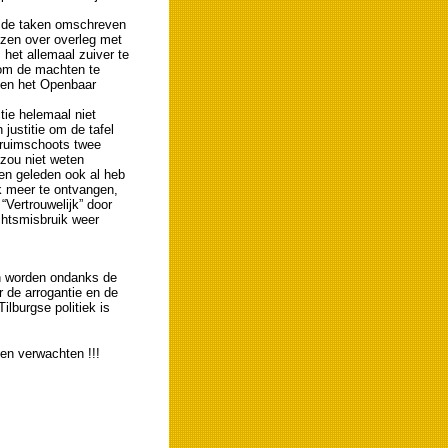
e de taken omschreven
ezen over overleg met
 het allemaal zuiver te
om de machten te
ie en het Openbaar
tie helemaal niet
 justitie om de tafel
l ruimschoots twee
zou niet weten
en geleden ook al heb
k meer te ontvangen,
“Vertrouwelijk” door
htsmisbruik weer
aten worden ondanks de
 de arrogantie en de
lburgse politiek is
en verwachten !!!