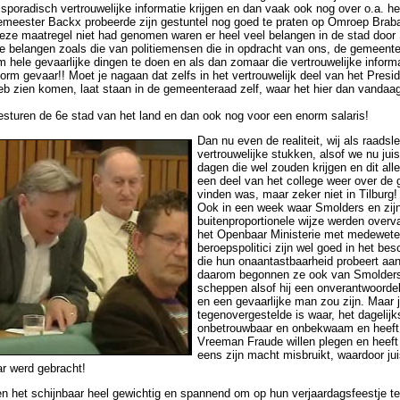
 sporadisch vertrouwelijke informatie krijgen en dan vaak ook nog over o.a. het 
meester Backx probeerde zijn gestuntel nog goed te praten op Omroep Braban
 ik deze maatregel niet had genomen waren er heel veel belangen in de stad do
le belangen zoals die van politiemensen die in opdracht van ons, de gemeente
 hele gevaarlijke dingen te doen en als dan zomaar die vertrouwelijke informa
norm gevaar!! Moet je nagaan dat zelfs in het vertrouwelijk deel van het Presi
 heb zien komen, laat staan in de gemeenteraad zelf, waar het hier dan vand
esturen de 6e stad van het land en dan ook nog voor een enorm salaris!
Dan nu even de realiteit, wij als raadsl
vertrouwelijke stukken, alsof we nu ju
dagen die wel zouden krijgen en dit al
een deel van het college weer over de 
vinden was, maar zeker niet in Tilburg!
Ook in een week waar Smolders en zijn
buitenproportionele wijze werden overva
het Openbaar Ministerie met medewet
beroepspolitici zijn wel goed in het b
die hun onaantastbaarheid probeert aan
daarom begonnen ze ook van Smolders
scheppen alsof hij een onverantwoordel
en een gevaarlijke man zou zijn. Maar j
tegenovergestelde is waar, het dagelijk
onbetrouwbaar en onbekwaam en heeft
Vreeman Fraude willen plegen en heeft
eens zijn macht misbruikt, waardoor juis
ar werd gebracht!
n het schijnbaar heel gewichtig en spannend om op hun verjaardagsfeestje 