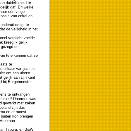
aan duidelijkheid te
 gelijk gaf. En welke
maar één vinger
 basis van enkel en
nderuit dreigt te
at de veiligheid in het
reel verplicht voelde
 kreeg ik gelijk,
r gezegd de
van te erkennen dat ze
laats te
officier van justitie
ier om een uiterst
t gelijk aan zijn kant
gd bij Burgemeester
wens te ontvangen
isbruik!! Daarmee was
had gewerkt met zaken
beland zijn dus
zou en er moest
 buiten kon brengen
. Vreeman
 van Tilburg, en B&W