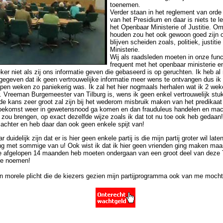
toenemen.
Verder staan in het reglement van ord
van het Presidium en daar is niets te l
het Openbaar Ministerie of Justitie. Om
houden zou het ook gewoon goed zijn 
blijven scheiden zoals, politiek, justit
Ministerie.
Wij als raadsleden moeten in onze func
frequent met het openbaar ministerie en
eker niet als zij ons informatie geven die gebaseerd is op geruchten. Ik heb a
egeven dat ik geen vertrouwelijke informatie meer wens te ontvangen dus ik 
pen weken zo paniekerig was. Ik zal het hier nogmaals herhalen wat ik 2 wek
. Vreeman Burgemeester van Tilburg is, wens ik geen enkel vertrouwelijk stu
de kans zeer groot zal zijn bij het wederom misbruik maken van het predikaat 
toekomst weer in gewetensnood ga komen en dan frauduleus handelen en mac
zou brengen, op exact dezelfde wijze zoals ik dat tot nu toe ook heb gedaan!
g achter en heb daar dan ook geen enkele spijt van!
 duidelijk zijn dat er is hier geen enkele partij is die mijn partij groter wil l
 met sommige van u! Ook wist ik dat ik hier geen vrienden ging maken maar
de afgelopen 14 maanden heb moeten ondergaan van een groot deel van deze Ti
 te noemen!
n morele plicht die de kiezers gezien mijn partijprogramma ook van me mocht