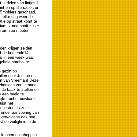
uitdelen van lintjes!!
t en op die radio zei
or Smolders geschaad,
, elke dag weer de
tie op straat komt te
dium ik nog nooit zulke
aag om zou moeten
eden krijgen zelden
ist de komende14
les in een week waar
gehele aardbol te
 gezin op
llen door Justitie en
en van Vreeman! Deze
eschadigen van iemand
 de kaak te stellen en
 een beeld te
ijke, onbetrouwbare
uist het
s bestuur is zeer
 onder aanvoering van
 vervolgens ook nog
t de veiligheid in de
te kunnen opscheppen