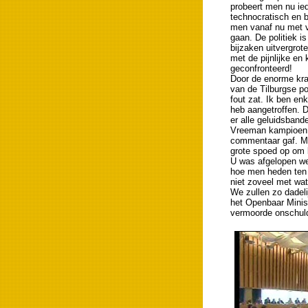
probeert men nu ied
technocratisch en b
men vanaf nu met v
gaan. De politiek i
bijzaken uitvergrot
met de pijnlijke e
geconfronteerd!
Door de enorme kra
van de Tilburgse pol
fout zat. Ik ben e
heb aangetroffen. D
er alle geluidsband
Vreeman kampioen in
commentaar gaf. Ma
grote spoed op om 
U was afgelopen wee
hoe men heden ten 
niet zoveel met wa
We zullen zo dadelij
het Openbaar Minis
vermoorde onschuld 