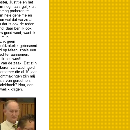
ter, Justitie en het
om nogmaals gelijk uit
rring proberen te
 en hele geheime en
en wel dat we zo af
 dat is ook de reden
ond, daar ben ik ook
ers goed weet, want ik
r mijn
t ik geen
ofdzakelijk gebaseerd
d op feiten, zoals een
vechter aannemen,
lk peil was!!
 van de zaak. Dat zijn
tkeren van wachtgeld
ernemer die al 10 jaar
chtmakingen zijn mij
sis van geruchten,
Driekhoek? Nou, dan
elijk krijgen.