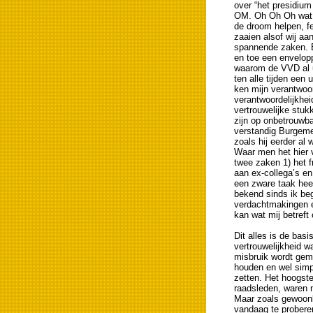
over “het presidium
OM. Oh Oh Oh wat zi
de droom helpen, fe
zaaien alsof wij aa
spannende zaken. E
en toe een envelopp
waarom de VVD al ui
ten alle tijden een 
ken mijn verantwoor
verantwoordelijkhe
vertrouwelijke stu
zijn op onbetrouwba
verstandig Burgeme
zoals hij eerder al
Waar men het hier v
twee zaken 1) het 
aan ex-collega’s en
een zware taak hee
bekend sinds ik be
verdachtmakingen e
kan wat mij betreft
Dit alles is de bas
vertrouwelijkheid w
misbruik wordt gem
houden en wel simpe
zetten. Het hoogst
raadsleden, waren 
Maar zoals gewoonlij
vandaag te proberen