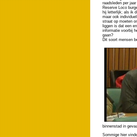
raadsleden per jaar
Reserve Loco burge
hij letterlijk; als
maar ook individue
straat op moeten om
liggen is dat een e
informatie voorbij
gaan?
Dit soort mensen b
binnenstad in geva
Sommige hier vinde