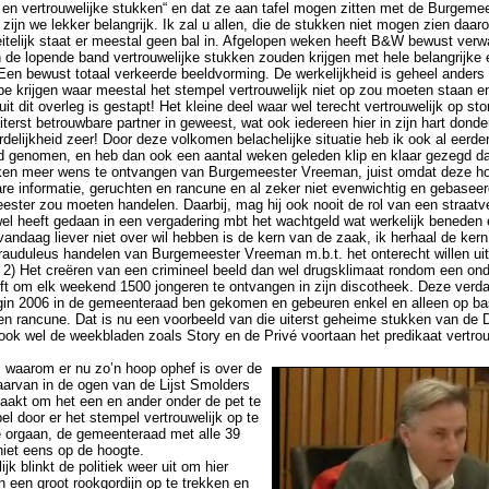
 en vertrouwelijke stukken“ en dat ze aan tafel mogen zitten met de Burgemees
jn we lekker belangrijk. Ik zal u allen, die de stukken niet mogen zien daar
itelijk staat er meestal geen bal in. Afgelopen weken heeft B&W bewust verwa
n de lopende band vertrouwelijke stukken zouden krijgen met hele belangrijke
en bewust totaal verkeerde beeldvorming. De werkelijkheid is geheel anders 
e krijgen waar meestal het stempel vertrouwelijk niet op zou moeten staan en
t dit overleg is gestapt! Het kleine deel waar wel terecht vertrouwelijk op st
uiterst betrouwbare partner in geweest, wat ook iedereen hier in zijn hart dond
delijkheid zeer! Door deze volkomen belachelijke situatie heb ik ook al eerde
id genomen, en heb dan ook een aantal weken geleden klip en klaar gezegd da
kken meer wens te ontvangen van Burgemeester Vreeman, juist omdat deze ho
re informatie, geruchten en rancune en al zeker niet evenwichtig en gebaseer
ester zou moeten handelen. Daarbij, mag hij ook nooit de rol van een straat
 wel heeft gedaan in een vergadering mbt het wachtgeld wat werkelijk beneden e
andaag liever niet over wil hebben is de kern van de zaak, ik herhaal de kern
frauduleus handelen van Burgemeester Vreeman m.b.t. het onterecht willen ui
 2) Het creëren van een crimineel beeld dan wel drugsklimaat rondom een ond
ft om elk weekend 1500 jongeren te ontvangen in zijn discotheek. Deze verda
gin 2006 in de gemeenteraad ben gekomen en gebeuren enkel en alleen op ba
n rancune. Dat is nu een voorbeeld van die uiterst geheime stukken van de 
 ook wel de weekbladen zoals Story en de Privé voortaan het predikaat vertrouw
is waarom er nu zo’n hoop ophef is over de
aarvan in de ogen van de Lijst Smolders
aakt om het een en ander onder de pet te
l door er het stempel vertrouwelijk op te
e orgaan, de gemeenteraad met alle 39
niet eens op de hoogte.
k blinkt de politiek weer uit om hier
 een groot rookgordijn op te trekken en