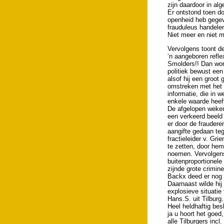
zijn daardoor in a
Er ontstond toen d
openheid heb gegev
frauduleus handel
Niet meer en niet m
Vervolgens toont de
‘n aangeboren refle
Smolders!! Dan wor
politiek bewust ee
alsof hij een groot 
omstreken met het 
informatie, die in w
enkele waarde heeft
De afgelopen weken
een verkeerd beeld
er door de fraudere
aangifte gedaan t
fractieleider v. Gr
te zetten, door hem
noemen. Vervolgen
buitenproportionele
zijnde grote crimi
Backx deed er nog 
Daarnaast wilde hij
explosieve situatie
Hans.S. uit Tilburg.
Heel heldhaftig be
ja u hoort het goed
alle Tilburgers inc