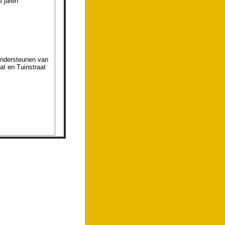
l jaren
ondersteunen van
at en Tuinstraat