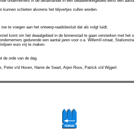
ende ondernemers in de detailhandel in een dwaalwinkelgebied eerst een aanta
kunnen schieten alvorens het blijvertjes zullen worden.
 toe te voegen aan het ontwerp-raadsbesluit dat als volgt luidt;
orstel komt om het dwaalgebied in de binnenstad te gaan versterken met het 
ondernemers gedurende een aantal jaren voor o.a. WillemII-straat, Stationstra
miljoen euro vrij te maken.
ot de orde van de dag.
 Peter v/d Hoven, Harrie de Swart, Arjen Roos, Patrick v/d Wijgert