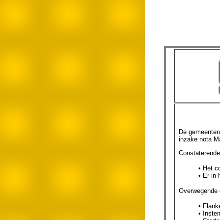
De gemeenteraa
inzake nota Ma
Constaterende
• Het c
• Er in
Overwegende d
• Flank
• Instem