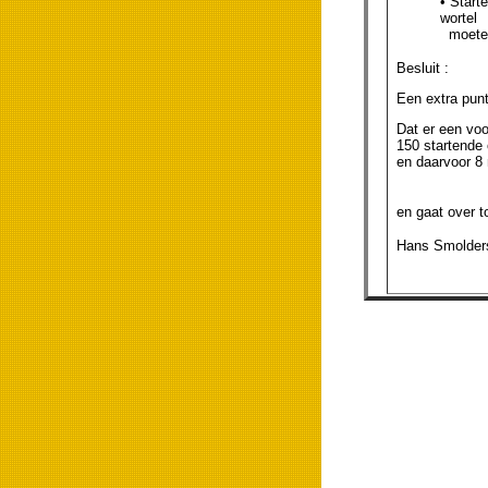
• Start
wortel
moeten 
Besluit :
Een extra punt
Dat er een vo
150 startende 
en daarvoor 8 
en gaat over t
Hans Smolders,