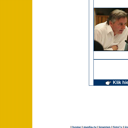
Klik hi
|
home
|
media-tv
|
kranten
|
foto's
|
ij